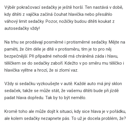
Výběr pokračovací sedačky je ještě horší. Ten nastává v době,
kdy dítěti z vajíčka začíná čouhat hlavička nebo přesáhlo
váhový limit sedačky. Pozor, nožičky budou dítěti koukat z
autosedačky vždy!
Na trhu se prodávají posměrné i protisměrné sedačky. Mějte na
paměti, že čím déle je dítě v protisměru, tím je to pro něj
bezpečnější. Při případné nehodě má chráněná záda i hlavu,
tělíčkem se do sedačky zaboří. Kdežto v po směru mu tělíčko i
hlavička vylítne a hrozí, že si zlomí vaz.
Vždy si sedačku vyzkoušejte v autě. Každé auto má jiný sklon
sedaček, takže se může stát, že vašemu dítěti bude při jízdě
padat hlava dopředu. Tak by to být nemělo.
Kromě toho ale může dojít k situaci, kdy sice hlava je v pořádku,
ale kolem sedačky nezapnete pás. To už je docela problém, že?