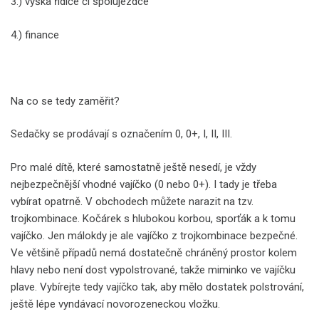
3.) výška řidiče či spolujezdce
4.) finance
Na co se tedy zaměřit?
Sedačky se prodávají s označením 0, 0+, I, II, III.
Pro malé dítě, které samostatně ještě nesedí, je vždy
nejbezpečnější vhodné vajíčko (0 nebo 0+). I tady je třeba
vybírat opatrně. V obchodech můžete narazit na tzv.
trojkombinace. Kočárek s hlubokou korbou, sporťák a k tomu
vajíčko. Jen málokdy je ale vajíčko z trojkombinace bezpečné.
Ve většině případů nemá dostatečně chráněný prostor kolem
hlavy nebo není dost vypolstrované, takže miminko ve vajíčku
plave. Vybírejte tedy vajíčko tak, aby mělo dostatek polstrování,
ještě lépe vyndávací novorozeneckou vložku.