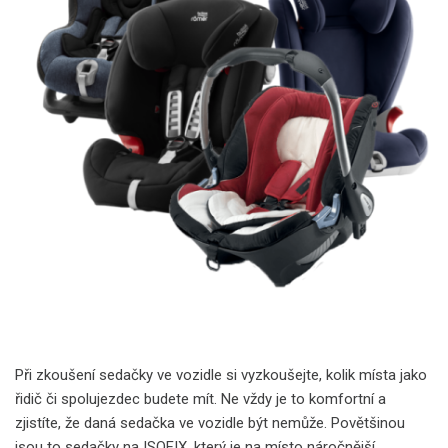
Při zkoušení sedačky ve vozidle si vyzkoušejte, kolik místa jako
řidič či spolujezdec budete mít. Ne vždy je to komfortní a
zjistíte, že daná sedačka ve vozidle být nemůže. Povětšinou
jsou to sedačky na ISOFIX, který je na místo náročnější.