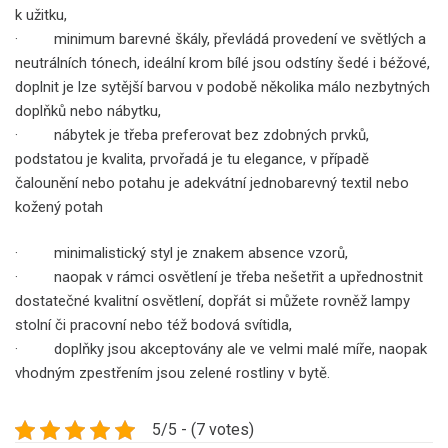
k užitku,
· minimum barevné škály, převládá provedení ve světlých a
neutrálních tónech, ideální krom bílé jsou odstíny šedé i béžové,
doplnit je lze sytější barvou v podobě několika málo nezbytných
doplňků nebo nábytku,
· nábytek je třeba preferovat bez zdobných prvků,
podstatou je kvalita, prvořadá je tu elegance, v případě
čalounění nebo potahu je adekvátní jednobarevný textil nebo
kožený potah
· minimalistický styl je znakem absence vzorů,
· naopak v rámci osvětlení je třeba nešetřit a upřednostnit
dostatečné kvalitní osvětlení, dopřát si můžete rovněž lampy
stolní či pracovní nebo též bodová svítidla,
· doplňky jsou akceptovány ale ve velmi malé míře, naopak
vhodným zpestřením jsou zelené rostliny v bytě.
5/5 - (7 votes)