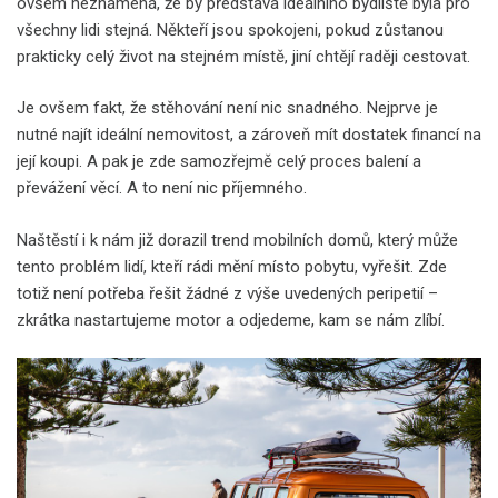
ovšem neznamená, že by představa ideálního bydliště byla pro
všechny lidi stejná. Někteří jsou spokojeni, pokud zůstanou
prakticky celý život na stejném místě, jiní chtějí raději cestovat.
Je ovšem fakt, že stěhování není nic snadného. Nejprve je
nutné najít ideální nemovitost, a zároveň mít dostatek financí na
její koupi. A pak je zde samozřejmě celý proces balení a
převážení věcí. A to není nic příjemného.
Naštěstí i k nám již dorazil trend mobilních domů, který může
tento problém lidí, kteří rádi mění místo pobytu, vyřešit. Zde
totiž není potřeba řešit žádné z výše uvedených peripetií –
zkrátka nastartujeme motor a odjedeme, kam se nám zlíbí.