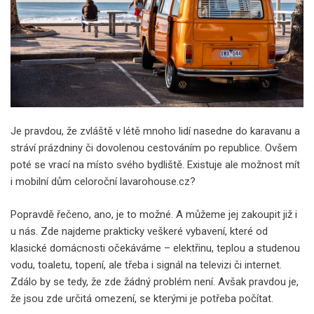
Je pravdou, že zvláště v létě mnoho lidí nasedne do karavanu a
stráví prázdniny či dovolenou cestováním po republice. Ovšem
poté se vrací na místo svého bydliště. Existuje ale možnost mít
i mobilní dům celoroční
lavarohouse.cz
?
Popravdě řečeno, ano, je to možné. A můžeme jej zakoupit již i
u nás. Zde najdeme prakticky veškeré vybavení, které od
klasické domácnosti očekáváme – elektřinu, teplou a studenou
vodu, toaletu, topení, ale třeba i signál na televizi či internet.
Zdálo by se tedy, že zde žádný problém není. Avšak pravdou je,
že jsou zde určitá omezení, se kterými je potřeba počítat.