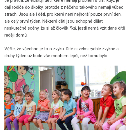
Je pravda, že existují děti, které nemají problém s tím, když je
dají rodiče do školky, protože z něčeho takového nemají vůbec
strach. Jsou ale i děti, pro které není nejhorší pouze první den,
ale celý první týden. Některé děti jsou schopné dělat
neskutečné scény, že si až člověk říká, jestli nemá vzít dané dítě
raději domů.
Věřte, že všechno je to o zvyku. Dítě si velmi rychle zvykne a
druhý týden už bude vše mnohem lepší, než tomu bylo.