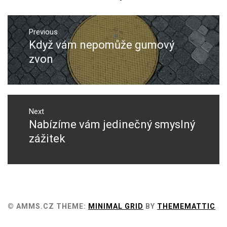
Navigace
pro
Previous
Když vám nepomůže gumový
Previous
příspěvek
post:
zvon
Next
Nabízíme vám jedinečný smyslný
Next
post:
zážitek
© AMMS.CZ
THEME:
MINIMAL GRID
BY
THEMEMATTIC