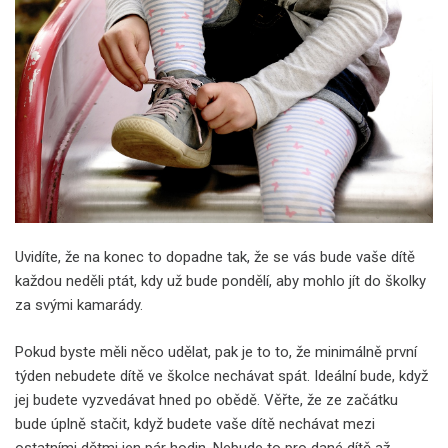
Uvidíte, že na konec to dopadne tak, že se vás bude vaše dítě
každou neděli ptát, kdy už bude pondělí, aby mohlo jít do školky
za svými kamarády.
Pokud byste měli něco udělat, pak je to to, že minimálně první
týden nebudete dítě ve školce nechávat spát. Ideální bude, když
jej budete vyzvedávat hned po obědě. Věřte, že ze začátku
bude úplně stačit, když budete vaše dítě nechávat mezi
ostatními dětmi jen pár hodin. Nebude to pro dané dítě až