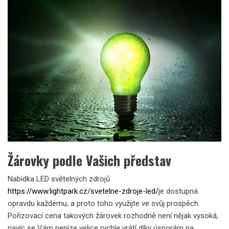
Žárovky podle Vašich představ
Nabídka LED světelných zdrojů
https://www.lightpark.cz/svetelne-zdroje-led/
je dostupná
opravdu každému, a proto toho využijte ve svůj prospěch.
Pořizovací cena takových žárovek rozhodně není nějak vysoká,
navíc se Vám peníze velice rychle vrátí díky úsporám na