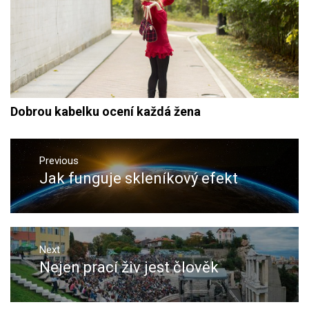
Dobrou kabelku ocení každá žena
Navigace
pro
Previous
Jak funguje skleníkový efekt
Previous
příspěvek
post:
Next
Nejen prací živ jest člověk
Next
post: