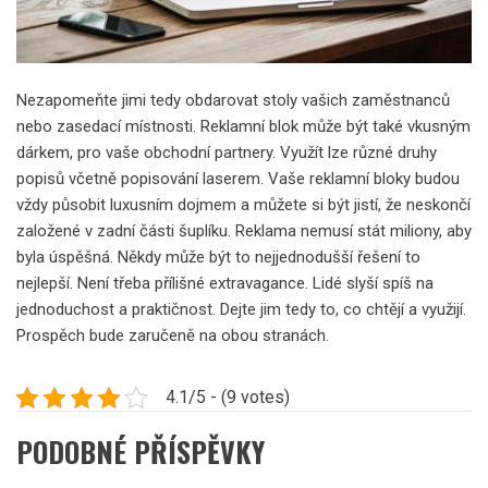
Nezapomeňte jimi tedy obdarovat stoly vašich zaměstnanců
nebo zasedací místnosti. Reklamní blok může být také vkusným
dárkem, pro vaše obchodní partnery. Využít lze různé druhy
popisů včetně popisování laserem. Vaše reklamní bloky budou
vždy působit luxusním dojmem a můžete si být jistí, že neskončí
založené v zadní části šuplíku.
Reklama nemusí stát miliony, aby
byla úspěšná. Někdy může být to nejjednodušší řešení to
nejlepší. Není třeba přílišné extravagance. Lidé slyší spíš na
jednoduchost a praktičnost. Dejte jim tedy to, co chtějí a využijí.
Prospěch bude zaručeně na obou stranách.
4.1/5 - (9 votes)
PODOBNÉ PŘÍSPĚVKY