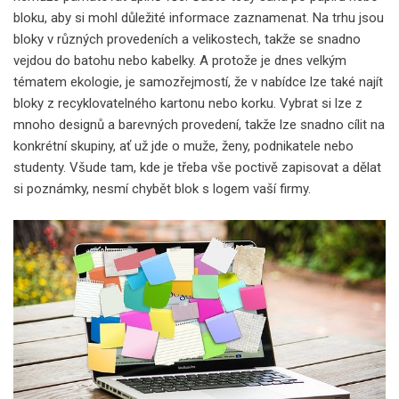
bloku, aby si mohl důležité informace zaznamenat. Na trhu jsou
bloky v různých provedeních a velikostech, takže se snadno
vejdou do batohu nebo kabelky. A protože je dnes velkým
tématem ekologie, je samozřejmostí, že v nabídce lze také najít
bloky z recyklovatelného kartonu nebo korku. Vybrat si lze z
mnoho designů a barevných provedení, takže lze snadno cílit na
konkrétní skupiny, ať už jde o muže, ženy, podnikatele nebo
studenty. Všude tam, kde je třeba vše poctivě zapisovat a dělat
si poznámky, nesmí chybět blok s logem vaší firmy.