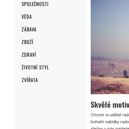
SPOLEČNOSTI
VĚDA
ZÁBAVA
ZBOŽÍ
ZDRAVÍ
ŽIVOTNÍ STYL
ZVÍŘATA
Skvělé moti
Chcete si udělat ra
bohaté nabídky našic
slečny u nás najdete