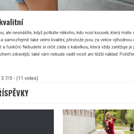
kvalitní
vu, ale nesnášíte, když potkáte někoho, kdo nosí kousek, který máte 
ní a samozřejmě také velmi kvalitní, přestože jsou za velice výhodnou 
ké a funkční. Nebudete si ničit záda s kabelkou, která vždy zatěžuje 
ohem zdravější, také vám nebude vadit nosit ani těžší náklad. Pořiďte
3.7/5 - (11 votes)
ŘÍSPĚVKY