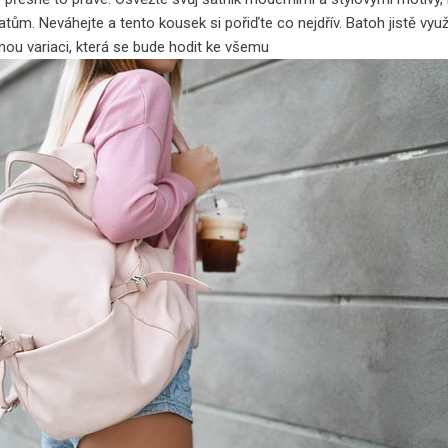
tům. Neváhejte a tento kousek si pořiďte co nejdřív. Batoh jistě využ
vnou variaci, která se bude hodit ke všemu