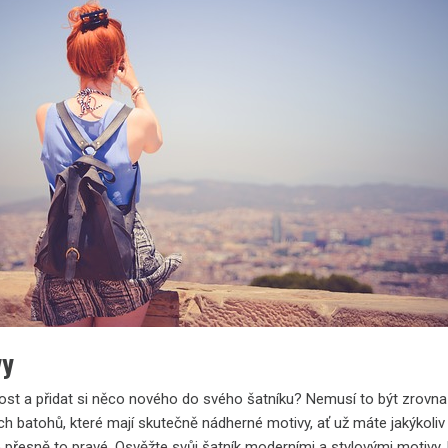
vy
dost a přidat si něco nového do svého šatníku? Nemusí to být zrovna
h batohů, které mají skutečně nádherné motivy, ať už máte jakýkoliv v
 přesně to pravé. Osvěžte svůj šatník moderními a stylovými motivy, 