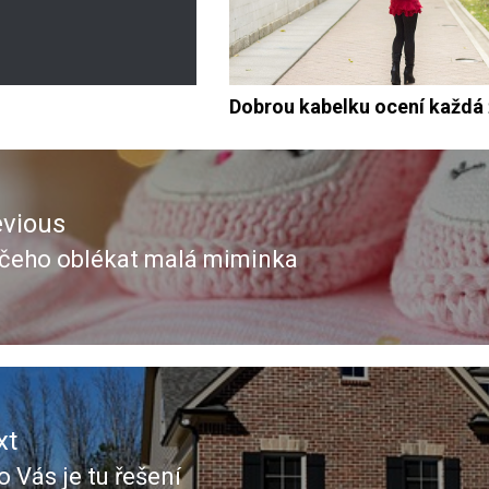
Dobrou kabelku ocení každá
evious
čeho oblékat malá miminka
evious
t:
xt
ro Vás je tu řešení
xt