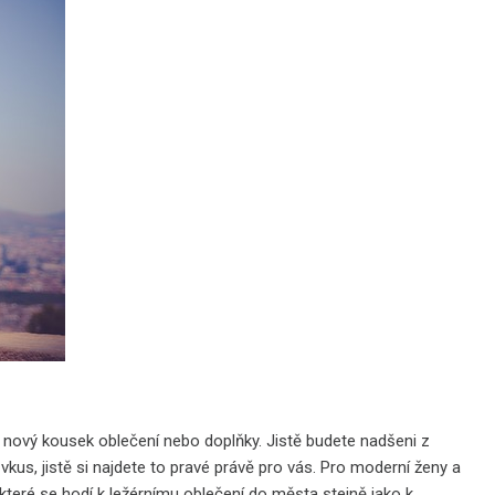
 nový kousek oblečení nebo doplňky. Jistě budete nadšeni z
kus, jistě si najdete to pravé právě pro vás. Pro moderní ženy a
které se hodí k ležérnímu oblečení do města stejně jako k