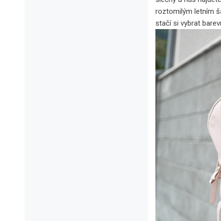
roztomilým letním ša
stačí si vybrat bare