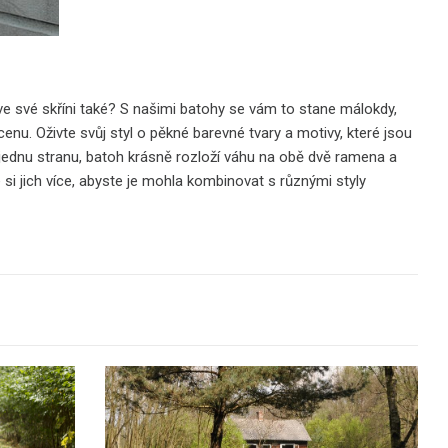
ve své skříni také? S našimi batohy se vám to stane málokdy,
cenu. Oživte svůj styl o pěkné barevné tvary a motivy, které jsou
je jednu stranu, batoh krásně rozloží váhu na obě dvě ramena a
 si jich více, abyste je mohla kombinovat s různými styly