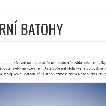
RNÍ BATOHY
 radost a zároveň se postarat, že si nebude ničit záda nošením taš
ánocům nebo narozeninám. Jistě bude mít obdarovaná obrovskou rad
ím udělají velkou parádu, ať už si ho vezme k jakémukoliv outfitu. Nevá