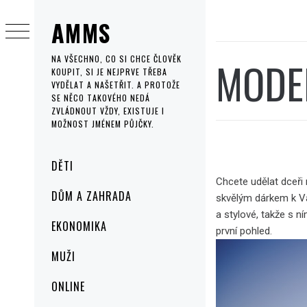
Skip
AMMS
to
content
MODE
NA VŠECHNO, CO SI CHCE ČLOVĚK
KOUPIT, SI JE NEJPRVE TŘEBA
VYDĚLAT A NAŠETŘIT. A PROTOŽE
SE NĚCO TAKOVÉHO NEDÁ
ZVLÁDNOUT VŽDY, EXISTUJE I
MOŽNOST JMÉNEM PŮJČKY.
Primary
DĚTI
Menu
Chcete udělat dceři
DŮM A ZAHRADA
skvělým dárkem k V
a stylové, takže s n
EKONOMIKA
první pohled.
MUŽI
ONLINE