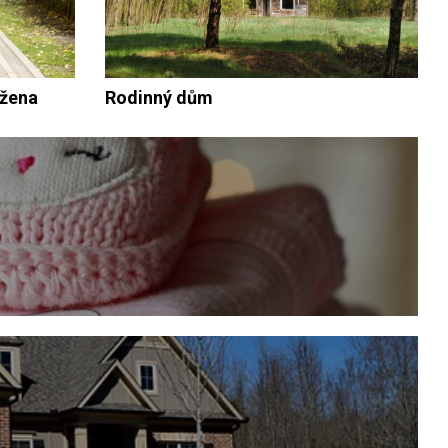
 žena
Rodinný dům