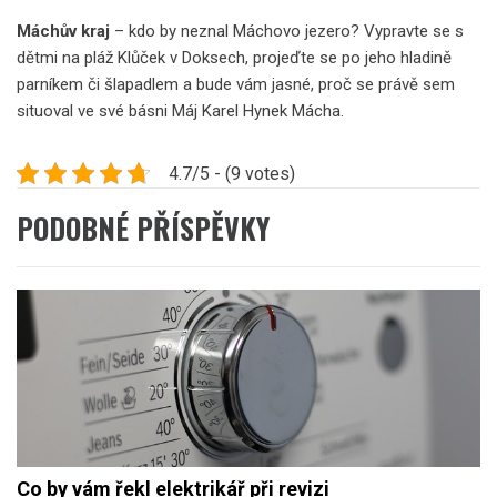
Máchův kraj
– kdo by neznal Máchovo jezero? Vypravte se s
dětmi na pláž Klůček v Doksech, projeďte se po jeho hladině
parníkem či šlapadlem a bude vám jasné, proč se právě sem
situoval ve své básni Máj Karel Hynek Mácha.
4.7/5 - (9 votes)
PODOBNÉ PŘÍSPĚVKY
Co by vám řekl elektrikář při revizi