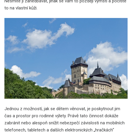
Nesmíte ji zanedbávat, jinak se vám to později vymstí a pocítíte
to na vlastní kůži.
Jednou z možností, jak se dětem věnovat, je poskytnout jim
čas a prostor pro rodinné výlety. Právě tato činnost dokáže
zabránit nebo alespoň snížit nebezpečí závislosti na mobilních
telefonech, tabletech a dalších elektronických „hračkách“