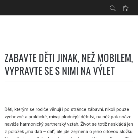
Skip
to
content
ZABAVTE DĚTI JINAK, NEŽ MOBILEM,
VYPRAVTE SE S NIMI NA VÝLET
Děti, kterým se rodiče věnují i po stránce zábavní, nikoli pouze
výchovné a praktické, mívají plodnější dětství, na něž pak snáze
naváže harmonický partnerský vztah. Život se totiž neskládá jen
z položek „má dáti – dal“, ale jde zejména o jeho citovou složku.