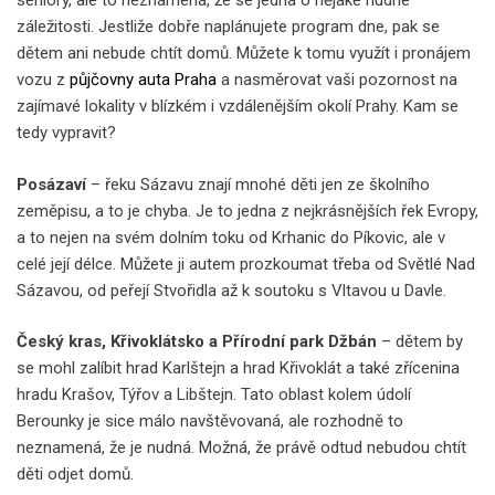
seniory, ale to neznamená, že se jedná o nějaké nudné
záležitosti. Jestliže dobře naplánujete program dne, pak se
dětem ani nebude chtít domů. Můžete k tomu využít i pronájem
vozu z
půjčovny auta Praha
a nasměrovat vaši pozornost na
zajímavé lokality v blízkém i vzdálenějším okolí Prahy. Kam se
tedy vypravit?
Posázaví
– řeku Sázavu znají mnohé děti jen ze školního
zeměpisu, a to je chyba. Je to jedna z nejkrásnějších řek Evropy,
a to nejen na svém dolním toku od Krhanic do Píkovic, ale v
celé její délce. Můžete ji autem prozkoumat třeba od Světlé Nad
Sázavou, od peřejí Stvořidla až k soutoku s Vltavou u Davle.
Český kras, Křivoklátsko a Přírodní park Džbán
– dětem by
se mohl zalíbit hrad Karlštejn a hrad Křivoklát a také zřícenina
hradu Krašov, Týřov a Libštejn. Tato oblast kolem údolí
Berounky je sice málo navštěvovaná, ale rozhodně to
neznamená, že je nudná. Možná, že právě odtud nebudou chtít
děti odjet domů.