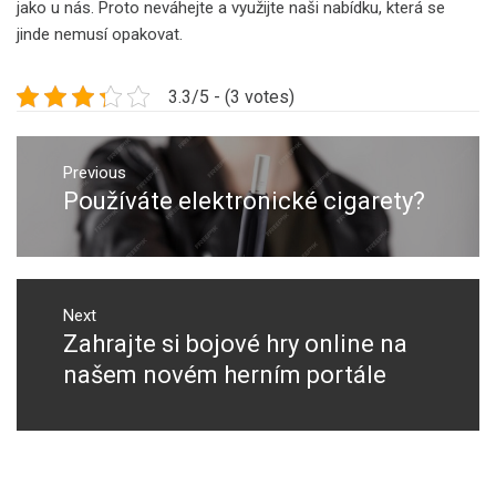
jako u nás. Proto neváhejte a využijte naši nabídku, která se
jinde nemusí opakovat.
3.3/5 - (3 votes)
Navigace
pro
Previous
Používáte elektronické cigarety?
Previous
příspěvek
post:
Next
Zahrajte si bojové hry online na
Next
post:
našem novém herním portále