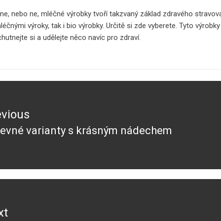
tíme, nebo ne, mléčné výrobky tvoří takzvaný základ zdravého stravo
mléčnými výroky, tak i bio výrobky. Určitě si zde vyberete. Tyto vý
hutnejte si a udělejte něco navíc pro zdraví.
evious
evné varianty s krásným nádechem
evious
t:
xt