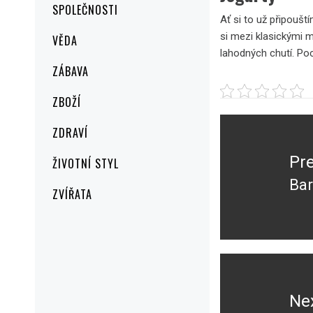
SPOLEČNOSTI
Ať si to už připouš
si mezi klasickými 
VĚDA
lahodných chutí. Poc
ZÁBAVA
ZBOŽÍ
Navigace
ZDRAVÍ
pro
příspěvek
Pr
ŽIVOTNÍ STYL
Bar
Pr
ZVÍŘATA
pos
Ne