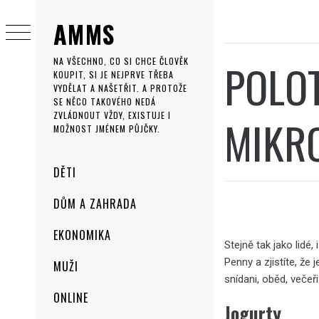
Skip
AMMS
to
content
POLOT
NA VŠECHNO, CO SI CHCE ČLOVĚK
KOUPIT, SI JE NEJPRVE TŘEBA
VYDĚLAT A NAŠETŘIT. A PROTOŽE
SE NĚCO TAKOVÉHO NEDÁ
ZVLÁDNOUT VŽDY, EXISTUJE I
MIKR
MOŽNOST JMÉNEM PŮJČKY.
Primary
DĚTI
Menu
DŮM A ZAHRADA
EKONOMIKA
Stejně tak jako lidé,
Penny
a zjistíte, že 
MUŽI
snídani, oběd, večeř
ONLINE
Jogurty