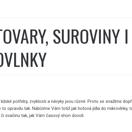
OVARY, SUROVINY I
OVLNKY
 i lidské potřeby, zvyklosti a návyky jsou různé. Proto se snažíme dopřá
je to opravdu tak. Nabízíme Vám totiž jak hotová jídla do mikrovlnky, ta
i či svačinu tak, jak Vám časový shon dovolí.