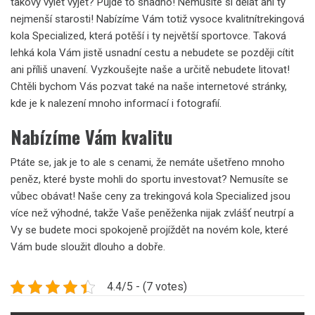
takový výlet vyjet? Půjde to snadno! Nemusíte si dělat ani ty
nejmenší starosti! Nabízíme Vám totiž vysoce kvalitní
trekingová
kola Specialized
, která potěší i ty největší sportovce. Taková
lehká kola Vám jistě usnadní cestu a nebudete se později cítit
ani příliš unavení. Vyzkoušejte naše a určitě nebudete litovat!
Chtěli bychom Vás pozvat také na naše internetové stránky,
kde je k nalezení mnoho informací i fotografií.
Nabízíme Vám kvalitu
Ptáte se, jak je to ale s cenami, že nemáte ušetřeno mnoho
peněz, které byste mohli do sportu investovat? Nemusíte se
vůbec obávat! Naše ceny za trekingová kola Specialized jsou
více než výhodné, takže Vaše peněženka nijak zvlášť neutrpí a
Vy se budete moci spokojeně projíždět na novém kole, které
Vám bude sloužit dlouho a dobře.
4.4/5 - (7 votes)